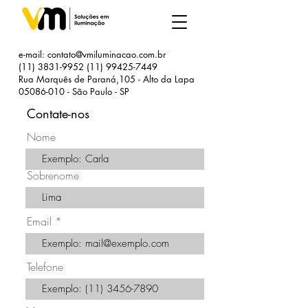
e-mail:
contato@vmiluminacao.com.br
(11) 3831-9952 (11) 99425
-7449
Rua Marquês de Paraná,105 - Alto da Lapa
05086-010
- São Paulo - SP
Contate-nos
Nome
Sobrenome
Email
Telefone